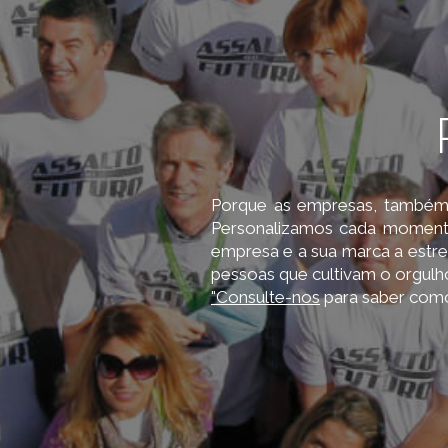
Porque as empresas, também, 
Personalizamos cada momento
empresa e a sua marca a estre
pessoas que cultivam o orgul
"Consulte-nos
para saber como