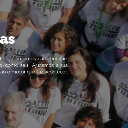
Criamos Experiências
Proporcionamos Memórias
Cruzamos Mundo
as
Produzimos Eventos
e si, planeamos cada detalhe.
Relacionamos Pessoas
o, como seu . Ajudamos a sua
são o motor que faz acontecer,
Galeria de Fotos
Contactos
Integre o STAFF da Pólis