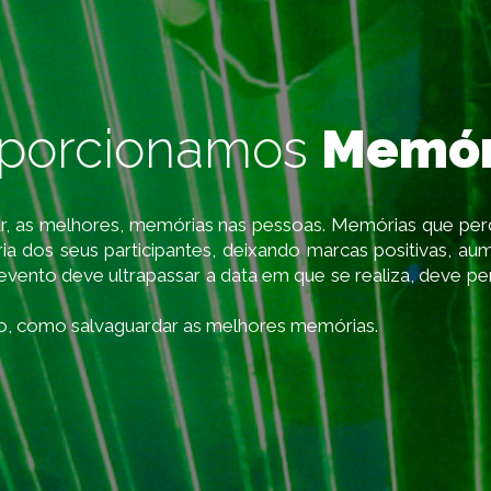
oporcionamos
Memór
ar, as melhores, memórias nas pessoas. Memórias que p
 dos seus participantes, deixando marcas positivas, au
evento deve ultrapassar a data em que se realiza, deve p
o, como salvaguardar as melhores memórias.