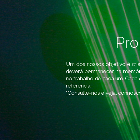
Pr
Um dos nossos objetivo é cri
deverá permanecer na memória
no trabalho de cada um. Cada 
referência.
"Consulte-nos
e veja, connosc