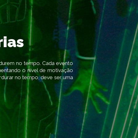
Criamos Experiências
Proporcionamos Memórias
Cruzamos Mundo
ias
Produzimos Eventos
erdurem no tempo. Cada evento
Relacionamos Pessoas
mentando o nível de motivação
erdurar no tempo, deve ser uma
Galeria de Fotos
Contactos
Integre o STAFF da Pólis